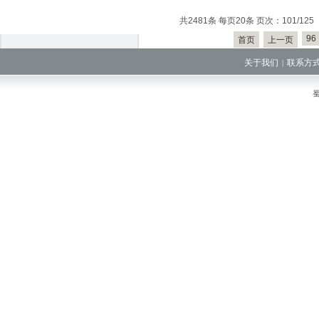
共2481条 每页20条 页次：101/125
96
首页
上一页
关于我们
联系方
|
蜀