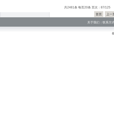
共2481条 每页20条 页次：87/125
首页
上一
关于我们
联系方
|
蜀