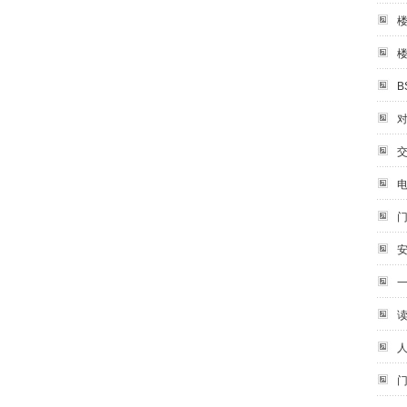
一
读
人
门