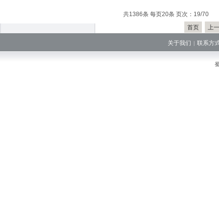
共1386条 每页20条 页次：19/70
首页
上
关于我们
联系方
|
蜀