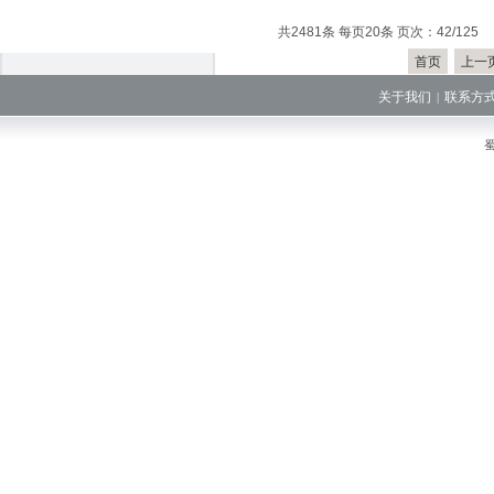
共2481条 每页20条 页次：42/125
首页
上一
关于我们
联系方
|
蜀