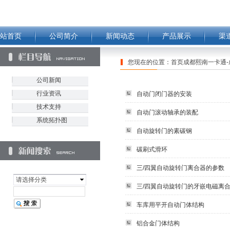
站首页
公司简介
新闻动态
产品展示
渠
您现在的位置：
首页成都熙南一卡通-
公司新闻
行业资讯
自动门闭门器的安装
技术支持
自动门滚动轴承的装配
系统拓扑图
自动旋转门的素碳钢
碳刷式滑环
三/四翼自动旋转门离合器的参数
请选择分类
三/四翼自动旋转门的牙嵌电磁离
车库用平开自动门体结构
铝合金门体结构