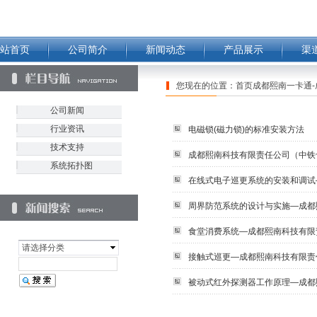
站首页
公司简介
新闻动态
产品展示
渠
您现在的位置：
首页成都熙南一卡通-
公司新闻
行业资讯
电磁锁(磁力锁)的标准安装方法
技术支持
成都熙南科技有限责任公司（中铁
系统拓扑图
在线式电子巡更系统的安装和调试
周界防范系统的设计与实施—成都
食堂消费系统—成都熙南科技有限
请选择分类
接触式巡更—成都熙南科技有限责
被动式红外探测器工作原理—成都