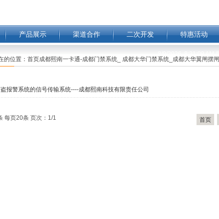
产品展示
渠道合作
二次开发
特惠活动
8/9/2026, 8:21:09 A
在的位置：
首页成都熙南一卡通-成都门禁系统_ 成都大华门禁系统_成都大华翼闸摆闸
盗报警系统的信号传输系统----成都熙南科技有限责任公司
条 每页20条 页次：1/1
首页