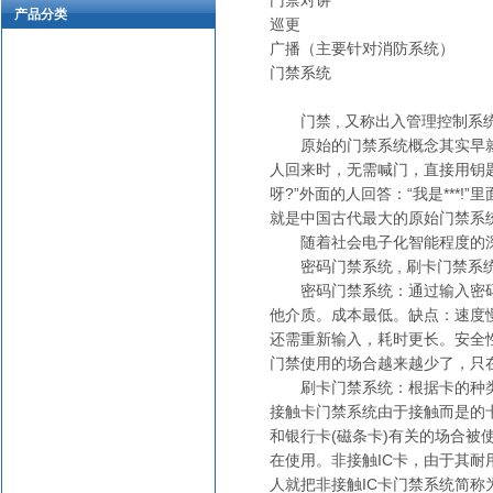
门禁对讲
产品分类
巡更
广播（主要针对消防系统）
门禁系统
门禁 , 又称出入管理控制系统
原始的门禁系统概念其实早就
人回来时，无需喊门，直接用钥
呀?”外面的人回答：“我是**
就是中国古代最大的原始门禁系
随着社会电子化智能程度的深入
密码门禁系统 , 刷卡门禁系统
密码门禁系统：通过输入密码
他介质。成本最低。缺点：速度
还需重新输入，耗时更长。安全
门禁使用的场合越来越少了，只
刷卡门禁系统：根据卡的种类又分
接触卡门禁系统由于接触而是的
和银行卡(磁条卡)有关的场合被
在使用。非接触IC卡，由于其耐
人就把非接触IC卡门禁系统简称