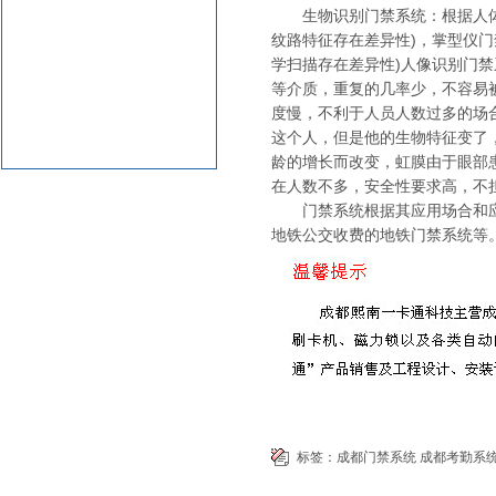
生物识别门禁系统：根据人体生
纹路特征存在差异性)，掌型仪门
学扫描存在差异性)人像识别门禁
等介质，重复的几率少，不容易
度慢，不利于人员人数过多的场
这个人，但是他的生物特征变了
龄的增长而改变，虹膜由于眼部
在人数不多，安全性要求高，不
门禁系统根据其应用场合和应
地铁公交收费的地铁门禁系统等
标签：
成都门禁系统
成都考勤系