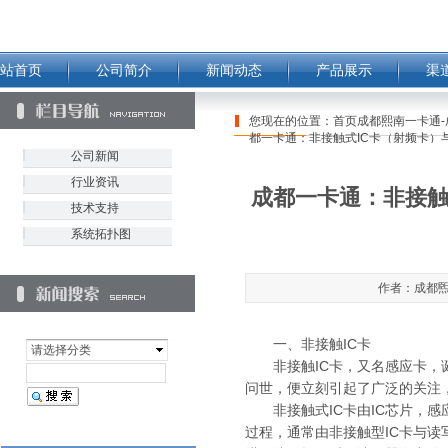
站首页
公司简介
新闻动态
产品展示
渠
您现在的位置：
首页成都熙南一卡通-
都一卡通：非接触式IC卡（射频卡）
公司新闻
行业资讯
成都一卡通：非接触
技术支持
系统拓扑图
作者：成都煕南
一、非接触IC卡
请选择分类
非接触IC卡，又名感应卡，诞
问世，便立刻引起了广泛的关注
非接触式IC卡由IC芯片，感应
过程，通常由非接触型IC卡与读