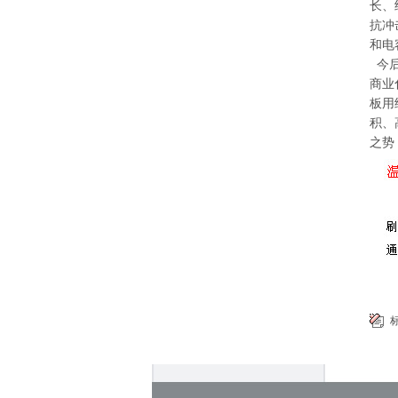
长、
抗冲
和电
今后
商业
板用
积、
之势