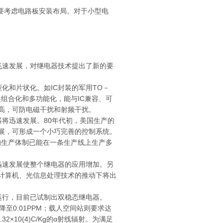
要考虑电路板安装布局。对于小型电
飞速发展，对继电器技术提出了新的要
化和片状化。如IC封装的军用TO－
二是组合化和多功能化，能与IC兼容、可
高，可防电磁干扰和射频干扰。
将迅速发展。80年代初，美国生产的
展，可形成一个小巧完善的控制系统。
的生产体制已能在一条生产线上生产多
迅速发展使整个继电器的应用增加。另
计算机、光信息处理技术的推动下将出
运行，目前已试制出双稳态继电器。
至0.01PPM；载人空间站则要求达
2×10(4)C/Kg的α射线辐射。为满足