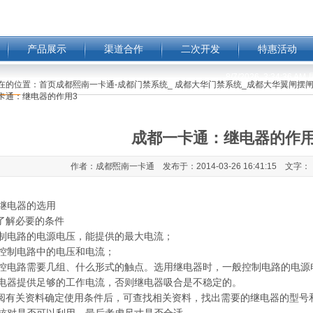
产品展示
渠道合作
二次开发
特惠活动
8/7/2026, 3:34:37 A
在的位置：
首页成都熙南一卡通-成都门禁系统_ 成都大华门禁系统_成都大华翼闸摆闸
卡通：继电器的作用3
成都一卡通：继电器的作用
作者：成都煕南一卡通 发布于：2014-03-26 16:41:15 文字：
继电器的选用
先了解必要的条件
制电路的电源电压，能提供的最大电流；
控制电路中的电压和电流；
控电路需要几组、什么形式的触点。选用继电器时，一般控制电路的电源
电器提供足够的工作电流，否则继电器吸合是不稳定的。
查阅有关资料确定使用条件后，可查找相关资料，找出需要的继电器的型号