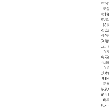
空间
新型
材料
电器
随着
有些
件的
列超
压。
在功
电器
化绝
在继
技术
具备
新技
以及
的性
电磁
纪7