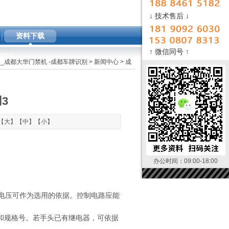
↓ 技术售后 ↓
资料下载
↑ 微信同号 ↑
M 星期五
_成都大华门禁机 -成都车牌识别
>
新闻中心
> 成
3
【
大
】【
中
】【
小
】
办公时间：09:00-18:00
电压可作为选用的依据。控制电路应能
和规格号。若手头已有继电器，可依据