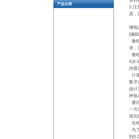
资料
产品分类
3.
器，
继电
[编辑
微电
求，
微电
5(
内置
计算
数字
由计
种低
通讯
一方
现光
光电
为了
到0