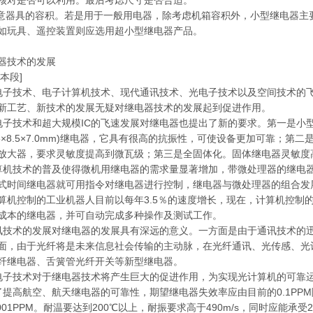
核对是否可以利用。最后考虑尺寸是否合适。
注意器具的容积。若是用于一般用电器，除考虑机箱容积外，小型继电器主
如玩具、遥控装置则应选用超小型继电器产品。
器技术的发展
本段]
子技术、电子计算机技术、现代通讯技术、光电子技术以及空间技术的
新工艺、新技术的发展无疑对继电器技术的发展起到促进作用。
子技术和超大规模IC的飞速发展对继电器也提出了新的要求。第一是小型
8.5×8.5×7.0mm)继电器，它具有很高的抗振性，可使设备更加可靠；第
放大器，要求灵敏度提高到微瓦级；第三是全固体化。固体继电器灵敏度
机技术的普及使得微机用继电器的需求量显著增加，带微处理器的继电器
式时间继电器就可用指令对继电器进行控制，继电器与微处理器的组合发
算机控制的工业机器人目前以每年3.5％的速度增长，现在，计算机控制
成本的继电器，并可自动完成多种操作及测试工作。
技术的发展对继电器的发展具有深远的意义。一方面是由于通讯技术的
面，由于光纤将是未来信息社会传输的主动脉，在光纤通讯、光传感、光
纤继电器、舌簧管光纤开关等新型继电器。
子技术对于继电器技术将产生巨大的促进作用，为实现光计算机的可靠
提高航空、航天继电器的可靠性，期望继电器失效率应由目前的0.1PPM降
.001PPM。耐温要达到200℃以上，耐振要求高于490m/s，同时应能承受2.3