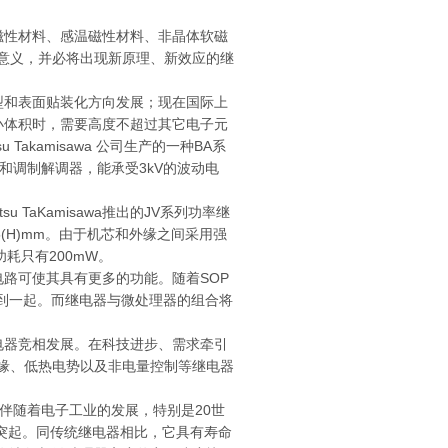
磁性材料、感温磁性材料、非晶体软磁
意义，并必将出现新原理、新效应的继
型和表面贴装化方向发展；现在国际上
减小体积时，需要高度不超过其它电子元
akamisawa 公司生产的一种BA系
传真机和调制解调器，能承受3kV的波动电
。
TaKamisawa推出的JV系列功率继
.5(H)mm。由于机芯和外缘之间采用强
功耗只有200mW。
路可使其具有更多的功能。随着SOP
功能集成到一起。而继电器与微处理器的组合将
电器竞相发展。在科技进步、需求牵引
缘、低热电势以及非电量控制等继电器
。伴随着电子工业的发展，特别是20世
军突起。同传统继电器相比，它具有寿命