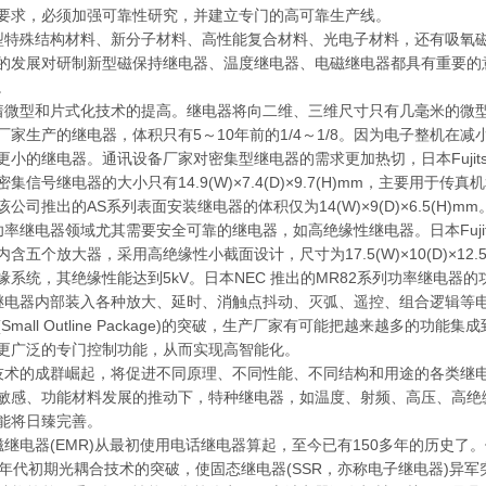
要求，必须加强可靠性研究，并建立专门的高可靠生产线。
特殊结构材料、新分子材料、高性能复合材料、光电子材料，还有吸氧
的发展对研制新型磁保持继电器、温度继电器、电磁继电器都具有重要的
。
微型和片式化技术的提高。继电器将向二维、三维尺寸只有几毫米的微
厂家生产的继电器，体积只有5～10年前的1/4～1/8。因为电子整机在
更小的继电器。通讯设备厂家对密集型继电器的需求更加热切，日本Fujitsu T
密集信号继电器的大小只有14.9(W)×7.4(D)×9.7(H)mm，主要用于
该公司推出的AS系列表面安装继电器的体积仅为14(W)×9(D)×6.5(H)mm
率继电器领域尤其需要安全可靠的继电器，如高绝缘性继电器。日本Fujitsu 
内含五个放大器，采用高绝缘性小截面设计，尺寸为17.5(W)×10(D)×12
缘系统，其绝缘性能达到5kV。日本NEC 推出的MR82系列功率继电器的
电器内部装入各种放大、延时、消触点抖动、灭弧、遥控、组合逻辑等电
(Small Outline Package)的突破，生产厂家有可能把越来越多的
更广泛的专门控制功能，从而实现高智能化。
术的成群崛起，将促进不同原理、不同性能、不同结构和用途的各类继
敏感、功能材料发展的推动下，特种继电器，如温度、射频、高压、高绝
能将日臻完善。
继电器(EMR)从最初使用电话继电器算起，至今已有150多年的历史了
0年代初期光耦合技术的突破，使固态继电器(SSR，亦称电子继电器)异