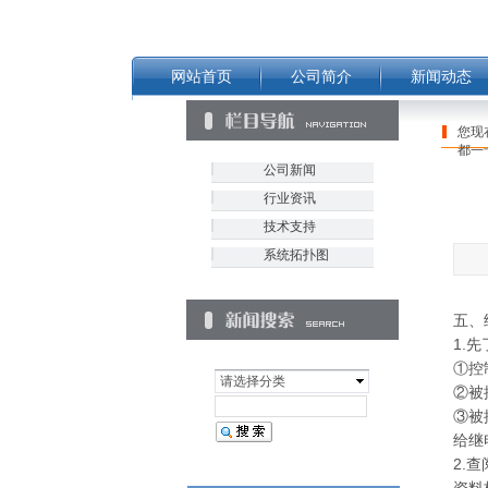
网站首页
公司简介
新闻动态
您现
都一
公司新闻
行业资讯
技术支持
系统拓扑图
五、
1.
①控
请选择分类
②被
③被
给继
2.