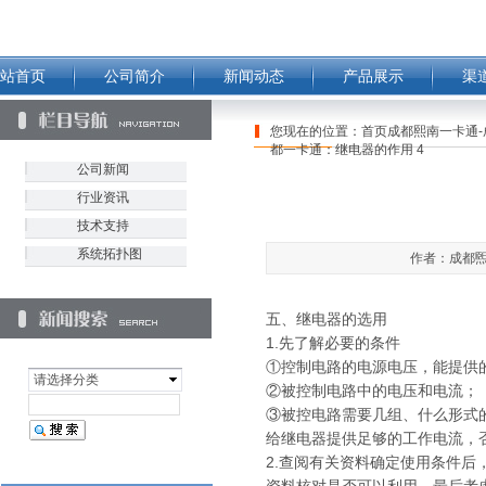
站首页
公司简介
新闻动态
产品展示
渠
您现在的位置：
首页成都熙南一卡通-
都一卡通：继电器的作用 4
公司新闻
行业资讯
技术支持
系统拓扑图
作者：成都煕南
五、继电器的选用
1.先了解必要的条件
①控制电路的电源电压，能提供
请选择分类
②被控制电路中的电压和电流；
③被控电路需要几组、什么形式
给继电器提供足够的工作电流，
2.查阅有关资料确定使用条件