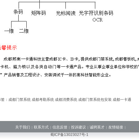
标签：
成都门禁系统
成都考勤系统
成都消费系统
成都门禁系统包安装
成都一卡通
关于我们
联系方式
信息反馈
投诉建议
诚聘英才
友情链接
|
|
|
|
|
|
蜀ICP备13023027号-1