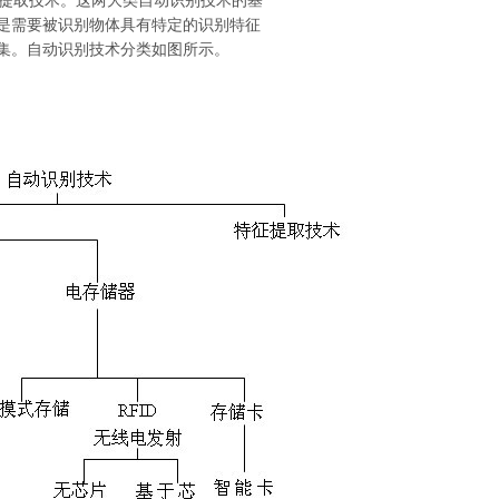
提取技术。这两大类自动识别技术的基
是需要被识别物体具有特定的识别特征
集。自动识别技术分类如图所示。