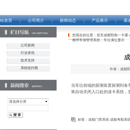
站首页
公司简介
新闻动态
产品展示
渠
您现在的位置：
首页成都熙南一卡通-
都停车场管理系统：车位满位显示
公司新闻
行业资讯
技术支持
系统拓扑图
作者：成都熙南
当车位前端的探测装置探测到各车
将自动关闭入口处的读卡系统，
请选择分类
标签：
成都门禁系统
成都考勤系