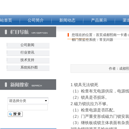
站首页
公司简介
新闻动态
产品展示
渠
您现在的位置：
首页成都熙南一卡通-
都门禁监控系统：常见问题
公司新闻
行业资讯
技术支持
系统拓扑图
作者：成都熙南
1.锁具无法锁死
（1）检查有无电源供应，电源
（2）锁具是否损坏。
请选择分类
2.磁力锁抗拉力不够。
（1）检查电源是否匹配。
（2）门严重变形或磁力门锁安
（3）继铁板或锁主体表面有杂