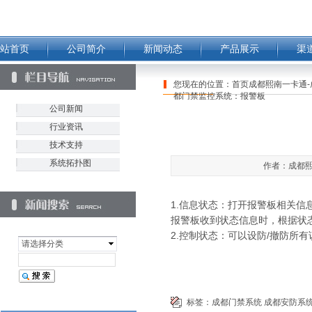
站首页
公司简介
新闻动态
产品展示
渠
您现在的位置：
首页成都熙南一卡通-
都门禁监控系统：报警板
公司新闻
行业资讯
技术支持
系统拓扑图
作者：成都熙南
1.信息状态：打开报警板相关
报警板收到状态信息时，根据状
2.控制状态：可以设防/撤防所
请选择分类
标签：
成都门禁系统
成都安防系