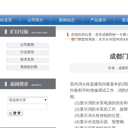
站首页
公司简介
新闻动态
产品展示
渠
您现在的位置：
首页成都熙南一卡通-
都门禁监控系统：水灭火与室内消火
公司新闻
行业资讯
成都
技术支持
系统拓扑图
作者：成都熙南
室内消火栓是建筑内最基本的消
扑救和平时维修调试工作，消防
能。
请选择分类
(1)显示消防水泵电源的供应
(2)显示消防水泵的工作、故
(3)显示消火栓按钮的位置。
(4)显示水流指示器、报警阀