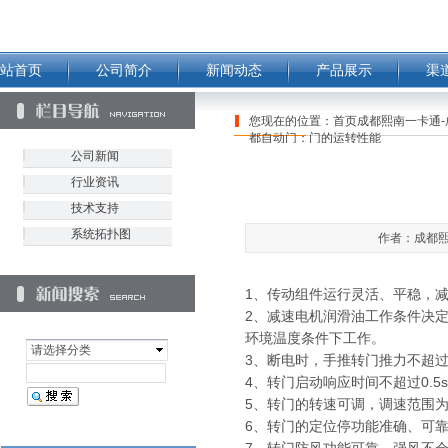
站首页
公司简介
新闻动态
产品展示
渠
您现在的位置：
首页成都熙南一卡通-
都自动门：门的运转性能
公司新闻
行业资讯
技术支持
系统拓扑图
作者：成都熙南
1、传动组件运行灵活、平稳，减
2、减速电机润滑油工作条件决定
环境温度条件下工作。
请选择分类
3、断电时，手推转门推力不超过
4、转门启动响应时间不超过0.5
5、转门的转速可调，调速范围为2~
6、转门的定位停功能准确、可