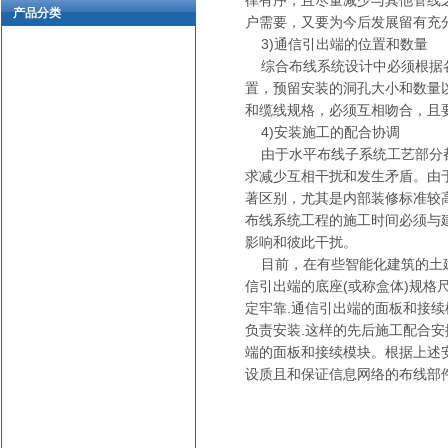
律有序，且尽量减少与其他管线之
产品分类
户需要，又要为今后发展留有充
3)通信引出端的位置和数量
综合布线系统设计中必须根据各
置，预留安装的洞孔大小和数量
和缆线规格，必须互相吻合，且
4)安装施工的配合协调
由于水平布线子系统工艺部分都
求减少互相干扰和发生矛盾。由
著区别，尤其是内部装修标准较
布线系统工程的施工时间必须与
影响和彼此干扰。
目前，在有些智能化建筑的土建
信引出端的底座(或称盒体)规
定牢靠.通信引出端的面板和接
负责安装.这样的先后施工配合
端的面板和接续模块。根据上述
设质且和保证信息网络的布线部