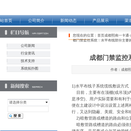
站首页
公司简介
新闻动态
产品展示
渠
您现在的位置：
首页成都熙南一卡通-
都门禁监控系统：水平布线部分主要
公司新闻
行业资讯
成都门禁监控
技术支持
系统拓扑图
作者：成都熙南
1)水平布线子系统缆线敷设方式
目前，主要有在顶棚(或吊顶)
是净空)、用户实际需要和有利
请选择分类
便在土建设计中设法设置上述两
行，又达到隐蔽、美观、安全和
2)暗敷管路或槽道的路由和位
暗敷管路或槽道的路由必须依据