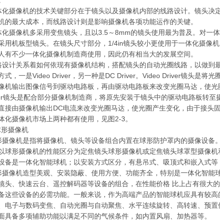
。
化摄像机的技术关键部分在于镜头以及摄像机内部的线路设计。镜头决
机的最大成本，而线路设计则是影响摄像机各项功能运作的关键。
化摄像机多采用变焦镜头，且以3.5～8mm的镜头使用最为普及。对一
采用机板型镜头。在镜头尺寸部分，1/4in镜头较小更使用于一体化摄像机，
人有不少一体化摄像机制造商使用，因此仍有相当大的发展空间。
设计关系着如何依现有摄像机结构，搭配镜头的自动光圈线路，以做到
式，一是Video Driver，另一种是DC Driver。Video Driver
像机输出图像信号到驱动电路板，再由驱动电路板来改变光圈马达，使光
iver镜头是配合部分摄像机制造商，将原先安装于镜头中的驱动电路板转
直接由摄像机输出DC电流来改变光圈马达，使光圈产生变化，由于接头
体化摄像机市场上两种都有使用，见图2-3。
球形摄像机
摄像机是指将摄像机、镜头等设备组合内置在球形防护罩内的摄像设备
以球形摄像机的性能区分为定焦镜头球形摄像机或定焦镜头球罩型摄像机
设备是一体化智能球机；以安装方式区分，有悬吊式、吸顶式和嵌入式等
摄像机造型美观、安装隐蔽、使用方便、功能齐全，特别是一体化智能
镜头、快速云台、遥控解码器等设备的组合，在性能价格 比上占有很大
备这些设备的必需功能。一般来说，作为高端产品的智能球机应具有较高
、电子与数码变焦、自动光圈与自动聚焦、水平连续旋转、高转速、预置
面具备多项辅助功能以满足不同的气候条件，如内置风扇、加热器等。