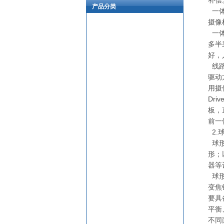
补偿
产品分类
一体
摄像
一体
多半
好，
线路
驱动方
用摄
Dr
板，
前一
2.
球形
形；
器等
球形
变焦
要具
平衡
不同