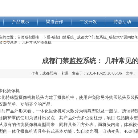
产品展示
渠道合作
二次开发
特惠活动
8/8/2026, 9:13:00 A
在的位置：
首页成都熙南一卡通-成都门禁系统_ 成都大华门禁系统_成都大华翼闸摆闸
禁监控系统： 几种常见的摄像机
成都门禁监控系统： 几种常见
作者：成都熙南一卡通 发布于：2014-10-25 10:05:06 文字：
一体化摄像机
化特殊型摄像机将镜头内建于摄像机中，使用户免除另外购买镜头及装
安装简单、功能齐全的产品。
前产品外形来看，一体化摄像机可大致分为特殊型以及一般型。所谓特
除防护罩的使用为设计出发点，其产品外壳多位圆柱形，项目 包括防水
从原有的传统摄像机造型而来，同样具备四方外表，而将头内建，体积较
型的一体化摄像机皆具备各式基本功能，如自动光圈、自动变焦、460电