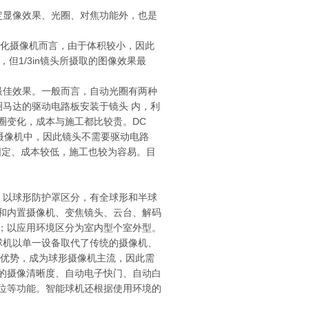
定显像效果、光圈、对焦功能外，也是
体化摄像机而言，由于体积较小，因此
但1/3in镜头所摄取的图像效果最
最佳效果。一般而言，自动光圈有两种
镜头是将光圈马达的驱动电路板安装于镜头 内，利
圈变化，成本与施工都比较贵。DC
至摄像机中，因此镜头不需要驱动电路
固定、成本较低，施工也较为容易。目
。以球形防护罩区分，有全球形和半球
和内置摄像机、变焦镜头、云台、解码
；以应用环境区分为室内型个室外型。
球机以单一设备取代了传统的摄像机、
的优势，成为球形摄像机主流，因此需
的摄像清晰度、自动电子快门、自动白
位等功能。智能球机还根据使用环境的