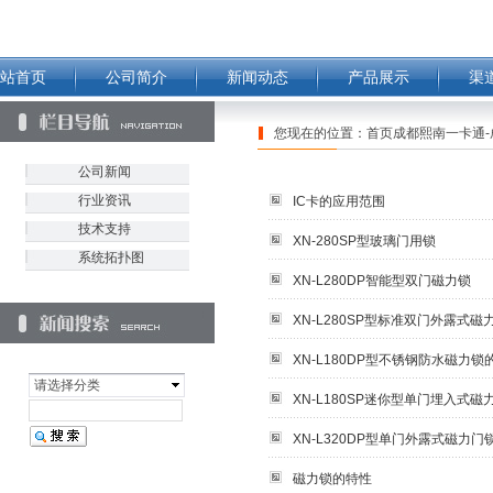
站首页
公司简介
新闻动态
产品展示
渠
您现在的位置：
首页成都熙南一卡通-
公司新闻
行业资讯
IC卡的应用范围
技术支持
XN-280SP型玻璃门用锁
系统拓扑图
XN-L280DP智能型双门磁力锁
XN-L280SP型标准双门外露式
XN-L180DP型不锈钢防水磁力
请选择分类
XN-L180SP迷你型单门埋入式
XN-L320DP型单门外露式磁力
磁力锁的特性